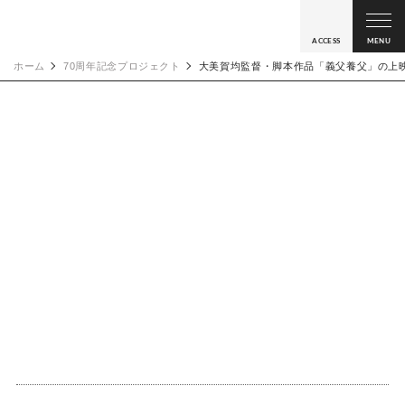
ACCESS
MENU
ホーム
70周年記念プロジェクト
大美賀均監督・脚本作品「義父養父」の上