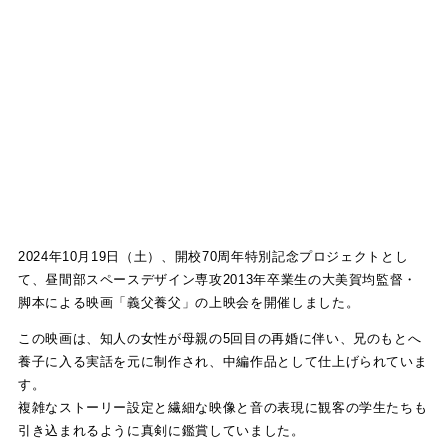
2024年10月19日（土）、開校70周年特別記念プロジェクトとし
て、昼間部スペースデザイン専攻2013年卒業生の大美賀均監督・
脚本による映画「義父養父」の上映会を開催しました。
この映画は、知人の女性が母親の5回目の再婚に伴い、兄のもとへ
養子に入る実話を元に制作され、中編作品として仕上げられていま
す。
複雑なストーリー設定と繊細な映像と音の表現に観客の学生たちも
引き込まれるように真剣に鑑賞していました。