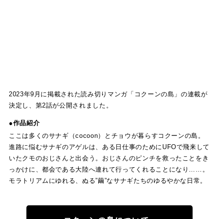
2023年9月に掲載された読み切りマンガ「コクーンの島」の連載が
決定し、第2話が公開されました。
●作品紹介
ここは多くのサナギ（cocoon）とチョウが暮らすコクーンの島。
進路に悩むサナギのアゲルは、ある日仕事のためにUFOで飛来して
いたクモのおじさんと出会う。おじさんのピンチを救ったことをき
っかけに、都会である大陸へ連れて行ってくれることになり……。
モラトリアムにゆれる、ぬる”繭”なサナギたちのゆるやかな日常。