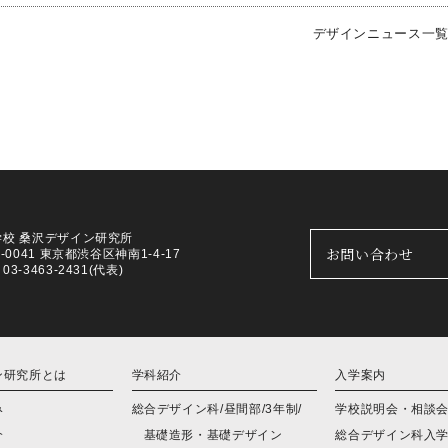
デザインニュース一
学校 桑沢デザイン研究所
お問い合わせ
0-0041 東京都渋谷区神南1-4-17
3-3463-2431(代表)
ン研究所とは
学科紹介
入学案内
み
総合デザイン科/昼間部/3年制/
学校説明会・相談
介
基礎造形・基礎デザイン
総合デザイン科入