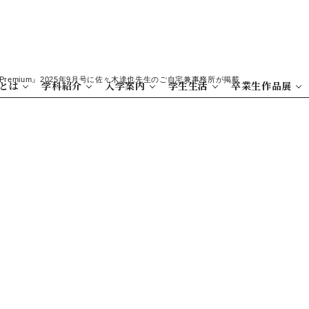
Premium』2025年9月号に佐々木達也先生のご自宅兼事務所が掲載
とは
学科紹介
入学案内
学生生活
卒業生作品展