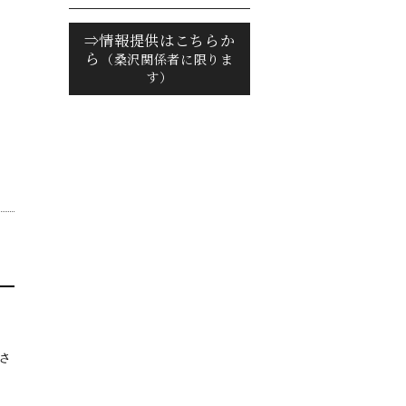
⇒情報提供はこちらか
ら
（桑沢関係者に限りま
す）
さ