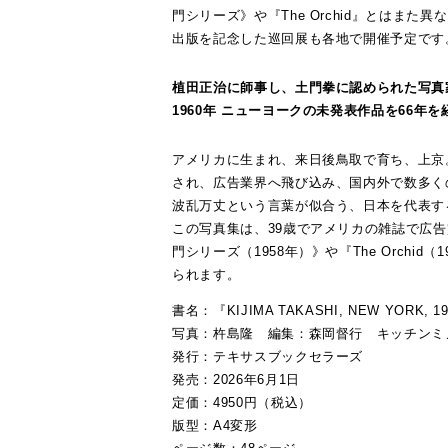
門シリーズ》や『The Orchid』とはま
出版を記念した巡回展も各地で開催予定です
植田正治に師事し、土門拳に認められた写真
1960年 ニューヨークの未発表作品を66年
アメリカに生まれ、来日後鳥取で育ち、上京
され、広告業界へ飛び込み、国内外で数多く
波乱万丈という言葉が似合う、日本を代表す
この写真集は、39歳でアメリカの雑誌で広
門シリーズ（1958年）》や『The Orch
られます。
書名：『KIJIMA TAKASHI, NEW YOR
写真：杵島隆 編集：森岡督行 キッチンミ
発行：テキサスブックセラーズ
発売：2026年6月1日
定価：4950円（税込）
版型：A4変形