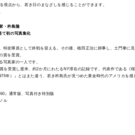
た異なる視点から、若き日のまなざしを感じることができます。
。
家・杵島隆
を経て初の写真集化
。特攻隊員として終戦を迎える。その後、植田正治に師事し、土門拳に見
の賞を受賞。
る写真家の一人です。
告賞を受賞し渡米、約2か月にわたるNY滞在の記録です。代表作である《
id（1975年）』とはまた違う、若き杵島氏が見つめた黄金時代のアメリカを感
K, 1960』通常版、写真付き特別版
ノル