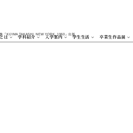
『KIJIMA TAKASHI, NEW YORK, 1960』出版
とは
学科紹介
入学案内
学生生活
卒業生作品展