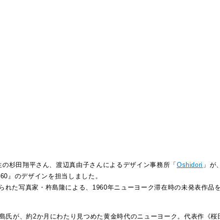
業生の杉田翔平さん、渡辺真由子さんによるデザイン事務所「
Oshidori
」が
K, 1960』のデザインを担当しました。
られた写真家・杵島隆による、1960年ニューヨーク滞在時の未発表作品
杵島氏が、約2か月にわたり見つめた黄金時代のニューヨーク。代表作《桜