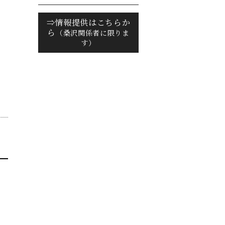
⇒情報提供はこちらか
ら
（桑沢関係者に限りま
す）