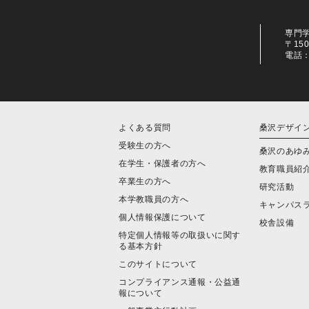
専門
〒15
電話：0
よくある質問
桑沢デザイ
受験生の方へ
桑沢のあゆ
在学生・保護者の方へ
教育職員紹
卒業生の方へ
研究活動
本学教職員の方へ
キャンパス
個人情報保護について
校舎設備
特定個人情報等の取扱いに関す
る基本方針
このサイトについて
コンプライアンス通報・公益通
報について