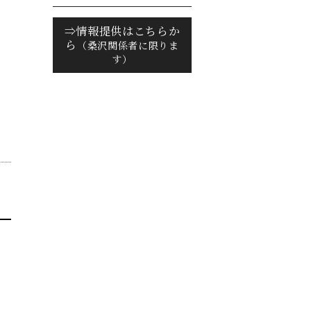
⇒情報提供はこちらか
ら
（桑沢関係者に限りま
す）