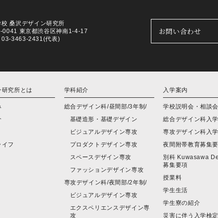
学校 桑沢デザイン研究所
お問い合わせ
0-0041 東京都渋谷区神南1-4-17
3-3463-2431(代表)
ン研究所とは
学科紹介
入学案内
み
総合デザイン科/昼間部/3年制/
学校説明会・相談
介
基礎造形・基礎デザイン
総合デザイン科入
ビジュアルデザイン専攻
専攻デザイン科入
ライフ
プロダクトデザイン専攻
夜間附帯教育募集
スペースデザイン専攻
別科 Kuwasawa Des
募集要項
ファッションデザイン専攻
授業料
専攻デザイン科/夜間部/2年制/
学生生活
ビジュアルデザイン専攻
学生寮の紹介
エクスペリエンスデザイン専
攻
災害に伴う入学検