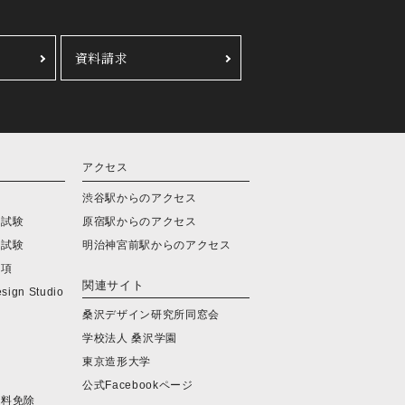
資料請求
アクセス
会
渋谷駅からのアクセス
学試験
原宿駅からのアクセス
学試験
明治神宮前駅からのアクセス
要項
関連サイト
ign Studio
桑沢デザイン研究所同窓会
学校法人 桑沢学園
東京造形大学
公式Facebookページ
定料免除