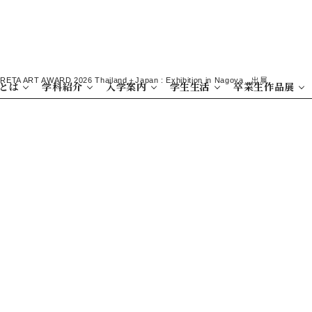
RETA ART AWARD 2026 Thailand＋Japan : Exhibition in Nagoya 出展
とは
学科紹介
入学案内
学生生活
卒業生作品展