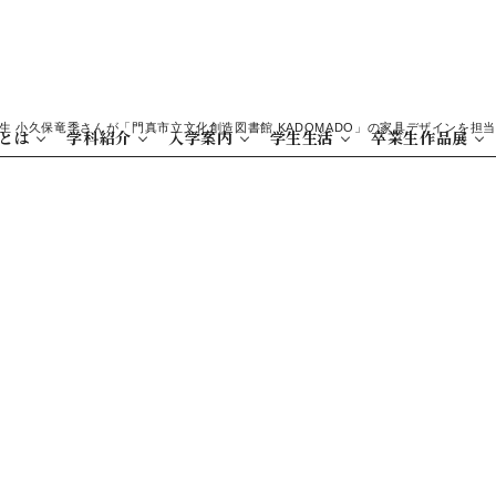
生 小久保竜季さんが「門真市立文化創造図書館 KADOMADO」の家具デザインを担
とは
学科紹介
入学案内
学生生活
卒業生作品展