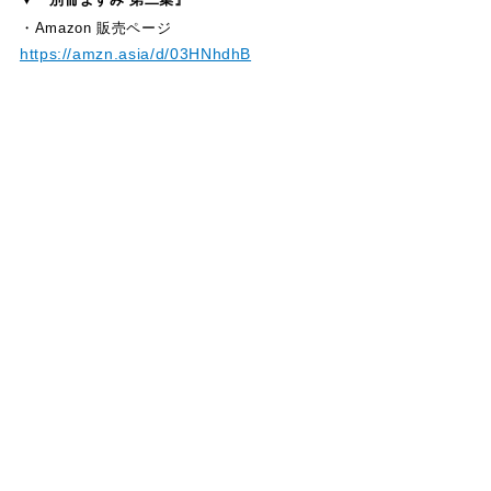
・Amazon 販売ページ
https://amzn.asia/d/03HNhdhB