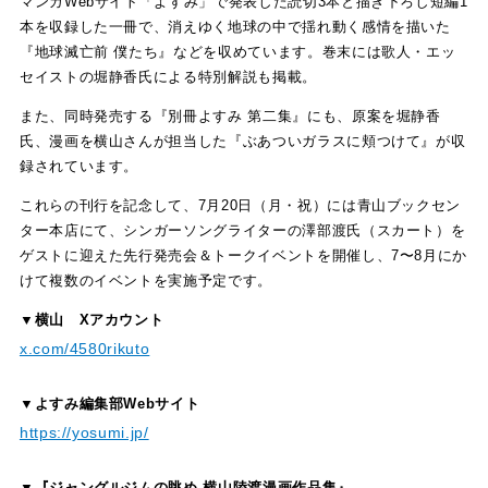
マンガWebサイト「よすみ」で発表した読切3本と描き下ろし短編1
本を収録した一冊で、消えゆく地球の中で揺れ動く感情を描いた
『地球滅亡前 僕たち』などを収めています。巻末には歌人・エッ
セイストの堀静香氏による特別解説も掲載。
また、同時発売する『別冊よすみ 第二集』にも、原案を堀静香
氏、漫画を横山さんが担当した『ぶあついガラスに頬つけて』が収
録されています。
これらの刊行を記念して、7月20日（月・祝）には青山ブックセン
ター本店にて、シンガーソングライターの澤部渡氏（スカート）を
ゲストに迎えた先行発売会＆トークイベントを開催し、7〜8月にか
けて複数のイベントを実施予定です。
▼横山 Xアカウント
x.com/4580rikuto
▼よすみ編集部Webサイト
https://yosumi.jp/
▼『ジャングルジムの眺め 横山陸渡漫画作品集』