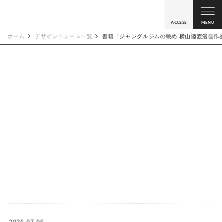
ACCESS
MENU
ホーム
デザインニュース一覧
書籍「ジャングルジムの眺め 横山陸渡漫画作