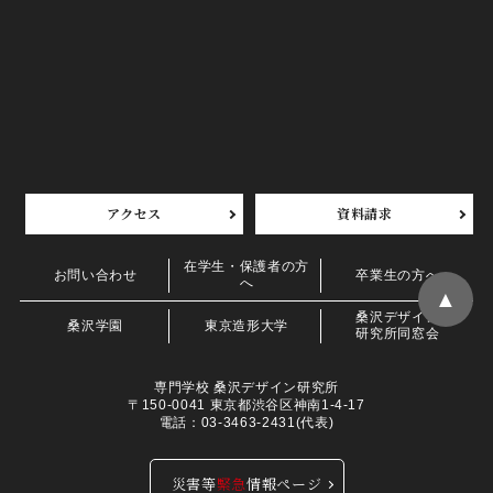
アクセス
資料請求
在学生・保護者の方
お問い合わせ
卒業生の方へ
へ
▲
桑沢デザイン
桑沢学園
東京造形大学
研究所同窓会
専門学校 桑沢デザイン研究所
〒150-0041 東京都渋谷区神南1-4-17
電話：03-3463-2431(代表)
災害等
緊急
情報ページ