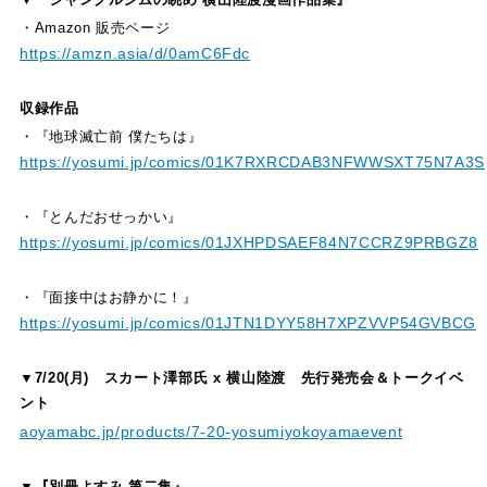
・Amazon 販売ページ
https://amzn.asia/d/0amC6Fdc
収録作品
・『地球滅亡前 僕たちは』
https://yosumi.jp/comics/01K7RXRCDAB3NFWWSXT75N7A3S
・『とんだおせっかい』
https://yosumi.jp/comics/01JXHPDSAEF84N7CCRZ9PRBGZ8
・『面接中はお静かに！』
https://yosumi.jp/comics/01JTN1DYY58H7XPZVVP54GVBCG
▼7/20(月) スカート澤部氏 x 横山陸渡 先行発売会＆トークイベ
ント
aoyamabc.jp/products/7-20-yosumiyokoyamaevent
▼『別冊よすみ 第二集』