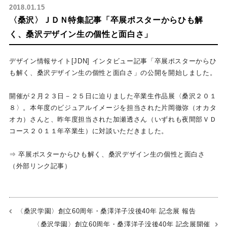
2018.01.15
〈桑沢〉ＪＤＮ特集記事「卒展ポスターからひも解
く、桑沢デザイン生の個性と面白さ」
デザイン情報サイト[JDN] インタビュー記事「卒展ポスターからひ
も解く、桑沢デザイン生の個性と面白さ」の公開を開始しました。
開催が２月２３日－２５日に迫りました卒業生作品展〈桑沢２０１
８〉。
本年度のビジュアルイメージを担当された片岡徹弥（オカタ
オカ）さんと、昨年度担当された加瀬透さん（いずれも夜間部ＶＤ
コース２０１１年卒業生）に対談いただきました。
⇒ 卒展ポスターからひも解く、桑沢デザイン生の個性と面白さ
（外部リンク記事）
〈桑沢学園〉創立60周年・桑澤洋子没後40年 記念展 報告
〈桑沢学園〉創立60周年・桑澤洋子没後40年 記念展開催