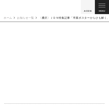
ACCESS
MENU
ホーム
お知らせ一覧
〈桑沢〉ＪＤＮ特集記事「卒展ポスターからひも解く