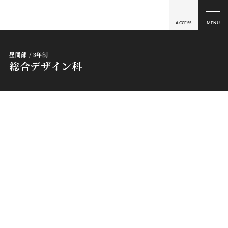
ACCESS
MENU
昼間部 / 3年制
総合デザイン科