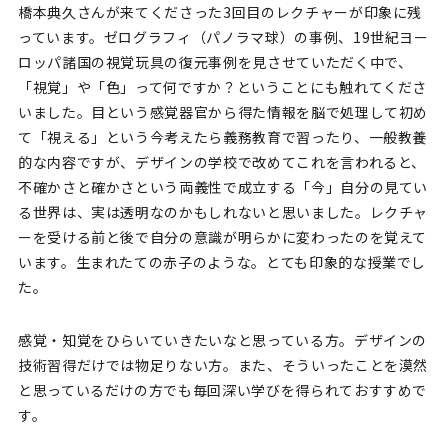
橋本典久さんが来てくださった3回目のレクチャーが印象に残
っています。ゼログラフィ（パノラマ球）の事例、19世紀ヨー
ロッパ諸国の視覚玩具の復元事例を見させていただく中で、
「視覚」や「色」って何ですか？ということにも触れてくださ
いました。目という感覚器官から得た情報を脳で処理して初め
て「視える」という今考えたら義務教育で習ったり、一般教養
的な内容ですが、デザインの学校で改めてこれを言われると、
不確かさと確かさという両義性で成立する「今」自分の見てい
る世界は、実は透明なのかもしれないと思いました。レクチャ
ーを受ける前と後で自分の意識が明らかに変わったのを覚えて
います。生まれたての赤子のような。とても印象的な授業でし
た。
感覚・知覚をひらいていきたいなと思っている方。デザインの
技術習得だけでは物足りない方。また、そういったことを漠然
と思っているだけの方でも毎回深い学びを得られておすすめで
す。