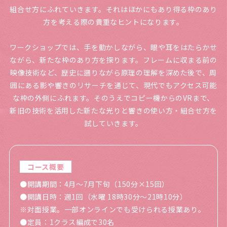
組合せ方にふれていきます。それはほかにもあり得る枠のあり
方を考える際の貴重なヒントになります。
ワークショップでは、手を動かしながら、眼や耳をはたらかせ
ながら、新たな枠のあり方を探ります。フレームに収まる前の
映像技術など、歴史に遡りながら原理の理解を深めた後で、周
囲にある影や響きのリサーチを通じて、現代でもアクセス可能
な枠の外側にふれます。そのうえでコピー機からのVRまで、
新旧の技術を活用した新たな光りと響きの使い方・組合せ方を
試していきます。
コース概要
●開講期間：4月〜7月下旬（150分×15回）
●開講日時：週1回（水曜 18時30分～21時10分）
※対面授業。一部オンラインでも受けられる授業あり。
●定員：1クラス編成で30名