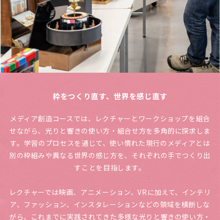
枠をつくり直す、世界を感じ直す
メディア創造コースでは、レクチャーとワークショップを組合
せながら、光りと響きの使い方・組合せ方を多角的に探求しま
す。学習のプロセスを通じて、使い慣れた現行のメディアとは
別の枠組みや異なる世界の感じ方を、それぞれの手でつくり出
すことを目指します。
レクチャーでは映画、アニメーション、VRに加えて、インテリ
ア、ファッション、インスタレーションなどの領域を横断しな
がら、これまでに実践されてきた多様な光りと響きの使い方・