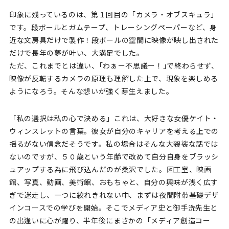
印象に残っているのは、第１回目の「カメラ・オブスキュラ」
です。段ボールとガムテープ、トレーシングペーパーなど、身
近な文房具だけで製作！段ボールの空間に映像が映し出された
だけで長年の夢が叶い、大満足でした。
ただ、これまでとは違い、｢わぁー不思議ー！｣で終わらせず、
映像が反転するカメラの原理も理解した上で、現象を楽しめる
ようになろう。そんな想いが強く芽生えました。
「私の選択は私の心で決める」これは、大好きな女優ケイト・
ウィンスレットの言葉。彼女が自分のキャリアを考える上での
揺るがない信念だそうです。私の場合はそんな大袈裟な話では
ないのですが、５０歳という年齢で改めて自分自身をブラッシ
ュアップする為に飛び込んだのが桑沢でした。図工室、映画
館、写真、動画、美術館、おもちゃと、自分の興味が浅く広す
ぎで迷走し、一つに絞れきれない中、まずは夜間附帯基礎デザ
インコースでの学びを開始。そこでメディア史と御手洗先生と
の出逢いに心が躍り、半年後にまさかの「メディア創造コー