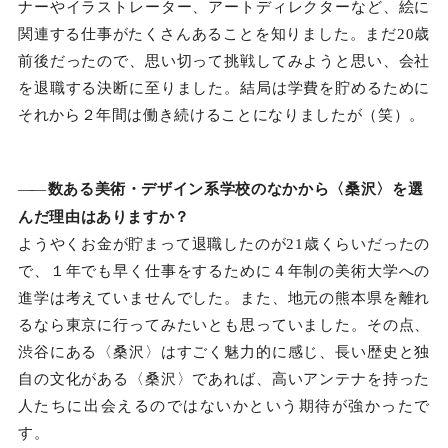
ナーやイラストレーター、アートディレクターなど、絵に
関連する仕事がたくさんあることを知りました。まだ20歳
前後だったので、思い切って挑戦してみようと思い、会社
を退職する決断に至りました。結局は学費を貯めるために
それから２年間は働き続けることになりましたが（笑）。
――
数ある美術・デザイン系学校のなかから〈桑沢〉を選
んだ理由はありますか？
ようやくお金が貯まって退職したのが21歳くらいだったの
で、１年でも早く仕事をするために４年制の美術大学への
進学は考えていませんでした。また、地元の熊本県を離れ
るなら東京に行ってみたいとも思っていました。その点、
渋谷にある〈桑沢〉はすごく魅力的に感じ、長い歴史と独
自の文化がある〈桑沢〉であれば、高いアンテナを持った
人たちに出会えるのではないかという期待が強かったで
す。