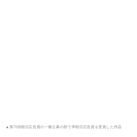
▲第70回朝日広告賞の一般公募の部で準朝日広告賞を受賞した作品