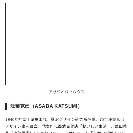
アサバ×バウハウス
浅葉克己（ASABA KATSUMI）
1940年神奈川県生まれ。桑沢デザイン研究所卒業。75年浅葉克己
デザイン室を設立。代表作に西武百貨店「おいしい生活」、武田薬
品「肉体疲労にAじゃないか」、ミサワホーム「ミサワデザインバ