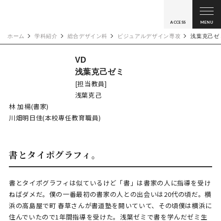
ACCESS
MENU
ホーム
学科紹介
総合デザイン科
ビジュアルデザイン専攻
浅葉克己ゼ
VD
浅葉克己ゼミ
[担当教員]
浅葉克己
林 加楊(書家)
川畑明日佳(本校専任教育職員)
書とタイポグラフィ。
書とタイポグラフィは似ているけど「書」は書家の人に指導を受け
ねばダメだ。僕の一番最初の書家の人との出会いは20代の頃だ。横
浜の高島屋で町 春草さんが書道塾を開いていて、その頃僕は横浜に
住んでいたので1年間指導を受けた。浅葉ゼミで書を学んだゼミ生