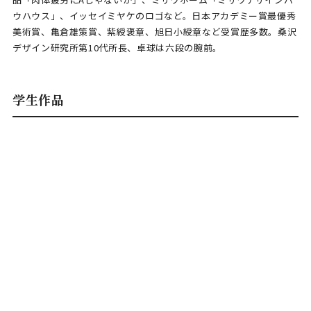
ウハウス」、イッセイミヤケのロゴなど。日本アカデミー賞最優秀
美術賞、亀倉雄策賞、紫綬褒章、旭日小綬章など受賞歴多数。桑沢
デザイン研究所第10代所長、卓球は六段の腕前。
学生作品