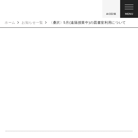
ACCESS
MENU
ホーム
お知らせ一覧
〈桑沢〉5月(遠隔授業中)の図書室利用について