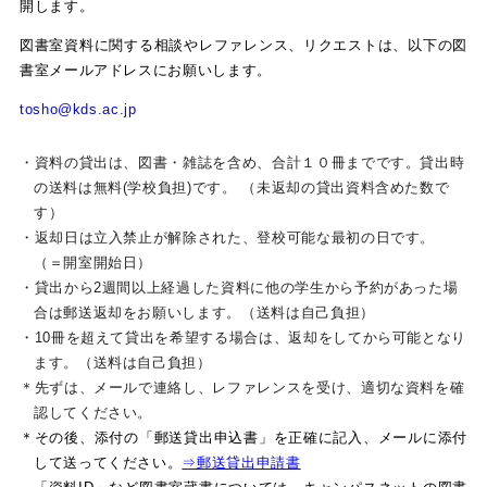
開します。
図書室資料に関する相談やレファレンス、リクエストは、以下の図
書室メールアドレスにお願いします。
tosho@kds.ac.jp
・資料の貸出は、図書・雑誌を含め、合計１０冊までです。貸出時
の送料は無料(学校負担)です。 （未返却の貸出資料含めた数で
す）
・返却日は立入禁止が解除された、登校可能な最初の日です。
（＝開室開始日）
・貸出から2週間以上経過した資料に他の学生から予約があった場
合は郵送返却をお願いします。（送料は自己負担）
・10冊を超えて貸出を希望する場合は、返却をしてから可能となり
ます。（送料は自己負担）
＊先ずは、メールで連絡し、レファレンスを受け、適切な資料を確
認してください。
＊その後、添付の「郵送貸出申込書」を正確に記入、メールに添付
して送ってください。
⇒郵送貸出申請書