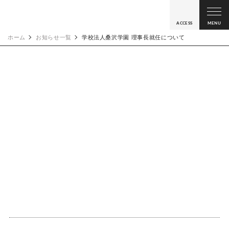
ACCESS
MENU
ホーム
お知らせ一覧
学校法人桑沢学園 理事長就任について