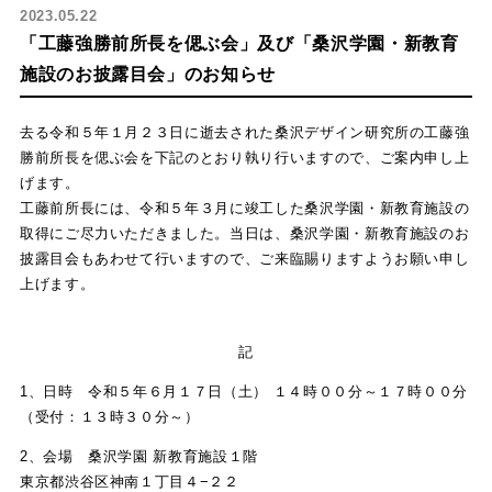
2023.05.22
「工藤強勝前所長を偲ぶ会」及び「桑沢学園・新教育
施設のお披露目会」のお知らせ
去る令和５年１月２３日に逝去された桑沢デザイン研究所の工藤強
勝前所長を偲ぶ会を下記のとおり執り行いますので、ご案内申し上
げます。
工藤前所長には、令和５年３月に竣工した桑沢学園・新教育施設の
取得にご尽力いただきました。当日は、桑沢学園・新教育施設のお
披露目会もあわせて行いますので、ご来臨賜りますようお願い申し
上げます。
記
1、日時 令和５年６月１７日（土） １４時００分～１７時００分
（受付：１３時３０分～）
2、会場 桑沢学園 新教育施設１階
東京都渋谷区神南１丁目４−２２