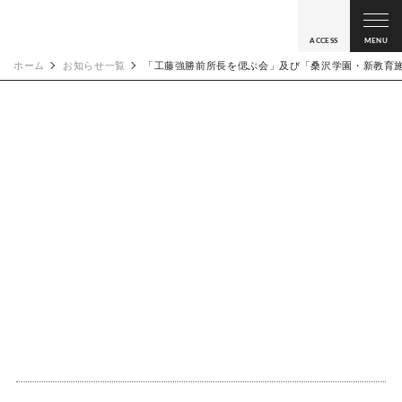
ACCESS
MENU
ホーム
お知らせ一覧
「工藤強勝前所長を偲ぶ会」及び「桑沢学園・新教育