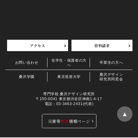
アクセス
資料請求
在学生・保護者の方
お問い合わせ
卒業生の方へ
へ
桑沢デザイン
桑沢学園
東京造形大学
研究所同窓会
専門学校 桑沢デザイン研究所
〒150-0041 東京都渋谷区神南1-4-17
電話：03-3463-2431(代表)
▲
災害等
緊急
情報ページ