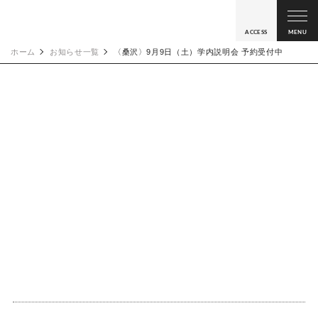
ACCESS
MENU
ホーム
お知らせ一覧
〈桑沢〉9月9日（土）学内説明会 予約受付中