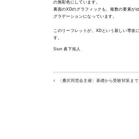
の無彩色にしています。
裏面のXDのグラフィックも、複数の要素が
グラデーションになっています。
このリーフレットが、XDという新しい専攻
す。
Siun 眞下拓人
〈桑沢同窓会主催〉基礎から受験対策まで