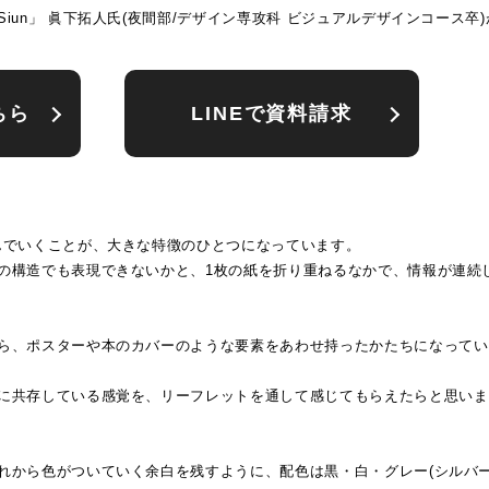
un」 眞下拓人氏(夜間部/デザイン専攻科 ビジュアルデザインコース卒)
ちら
LINEで資料請求
んでいくことが、大きな特徴のひとつになっています。
の構造でも表現できないかと、1枚の紙を折り重ねるなかで、情報が連続
ら、ポスターや本のカバーのような要素をあわせ持ったかたちになってい
に共存している感覚を、リーフレットを通して感じてもらえたらと思いま
れから色がついていく余白を残すように、配色は黒・白・グレー(シルバー