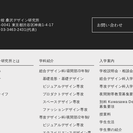
学校 桑沢デザイン研究所
お問い合わせ
0-0041 東京都渋谷区神南1-4-17
3-3463-2431(代表)
ン研究所とは
学科紹介
入学案内
み
総合デザイン科/昼間部/3年制/
学校説明会・相談
介
基礎造形・基礎デザイン
総合デザイン科入
ビジュアルデザイン専攻
専攻デザイン科入
ライフ
プロダクトデザイン専攻
夜間附帯教育募集
スペースデザイン専攻
別科 Kuwasawa Des
募集要項
ファッションデザイン専攻
授業料
専攻デザイン科/夜間部/2年制/
学生生活
ビジュアルデザイン専攻
学生寮の紹介
エクスペリエンスデザイン専