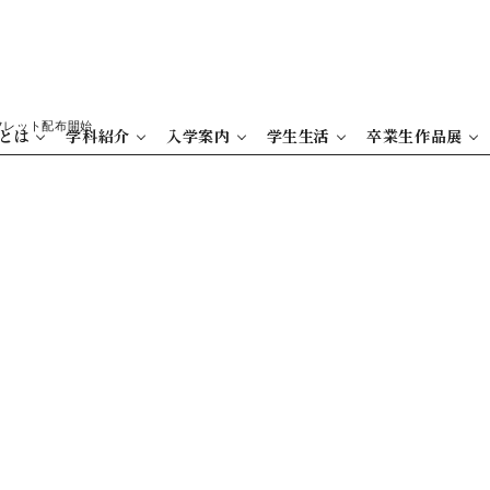
フレット配布開始
とは
学科紹介
入学案内
学生生活
卒業生作品展