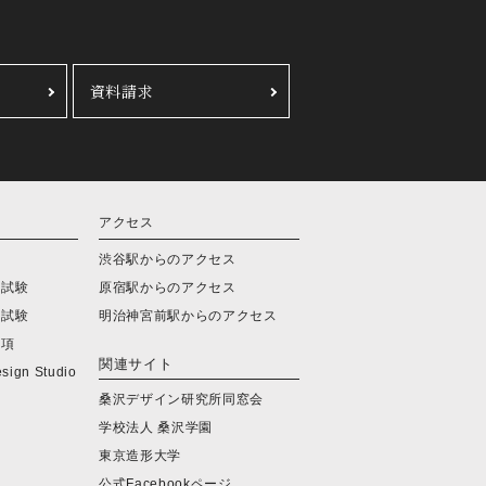
資料請求
アクセス
会
渋谷駅からのアクセス
学試験
原宿駅からのアクセス
学試験
明治神宮前駅からのアクセス
要項
関連サイト
ign Studio
桑沢デザイン研究所同窓会
学校法人 桑沢学園
東京造形大学
公式Facebookページ