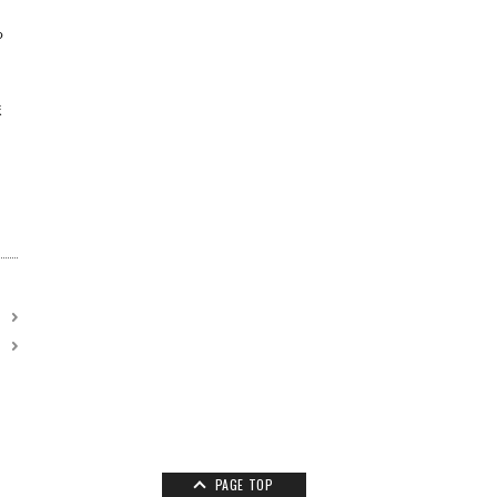
る
ま
用
覧
PAGE TOP