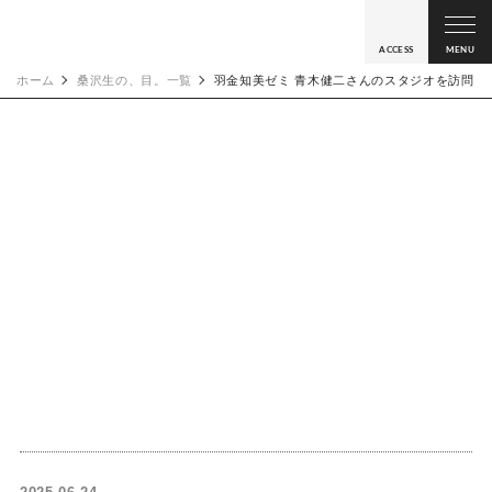
ACCESS
MENU
ホーム
桑沢生の、目。一覧
羽金知美ゼミ 青木健二さんのスタジオを訪問