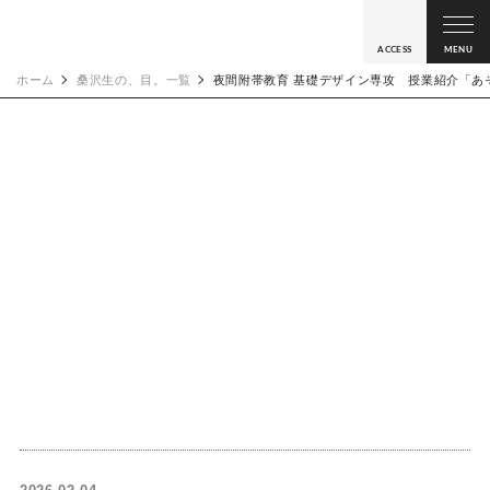
ACCESS
MENU
ホーム
桑沢生の、目。一覧
夜間附帯教育 基礎デザイン専攻 授業紹介「あ