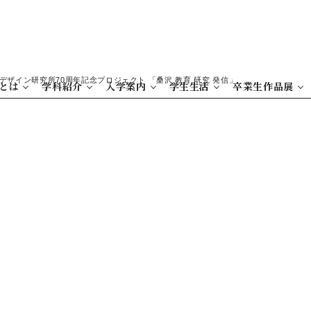
デザイン研究所70周年記念プロジェクト 「桑沢 教育 研究 発信」
とは
学科紹介
入学案内
学生生活
卒業生作品展