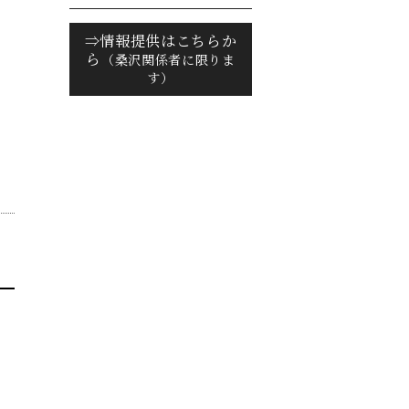
⇒情報提供はこちらか
ら
（桑沢関係者に限りま
す）