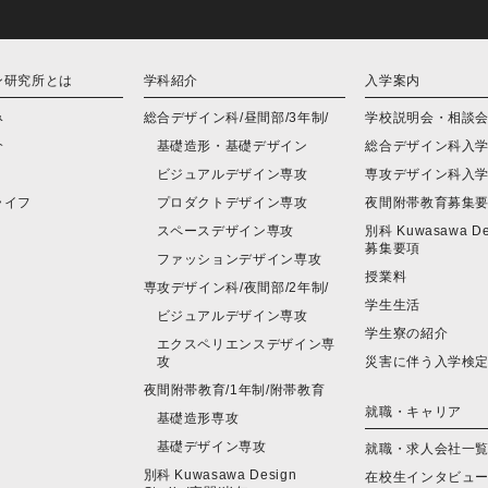
ン研究所とは
学科紹介
入学案内
み
総合デザイン科/昼間部/3年制/
学校説明会・相談
介
基礎造形・基礎デザイン
総合デザイン科入
ビジュアルデザイン専攻
専攻デザイン科入
ライフ
プロダクトデザイン専攻
夜間附帯教育募集
スペースデザイン専攻
別科 Kuwasawa Des
募集要項
ファッションデザイン専攻
授業料
専攻デザイン科/夜間部/2年制/
学生生活
ビジュアルデザイン専攻
学生寮の紹介
エクスペリエンスデザイン専
攻
災害に伴う入学検
夜間附帯教育/1年制/附帯教育
就職・キャリア
基礎造形専攻
基礎デザイン専攻
就職・求人会社一
別科 Kuwasawa Design
在校生インタビュ