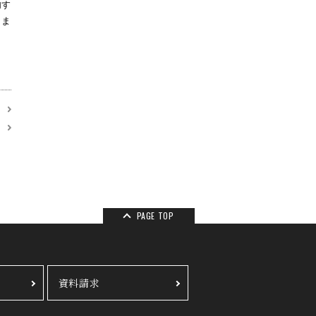
内す
きま
て
覧
PAGE TOP
資料請求