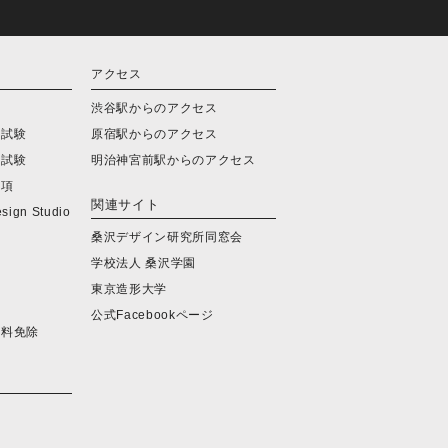
アクセス
会
渋谷駅からのアクセス
学試験
原宿駅からのアクセス
学試験
明治神宮前駅からのアクセス
要項
関連サイト
ign Studio
桑沢デザイン研究所同窓会
学校法人 桑沢学園
東京造形大学
公式Facebookページ
定料免除
覧
ー