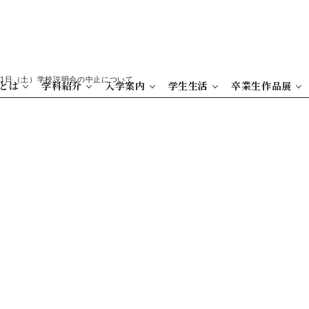
11日（土）学校説明会の中止について
とは
学科紹介
入学案内
学生生活
卒業生作品展