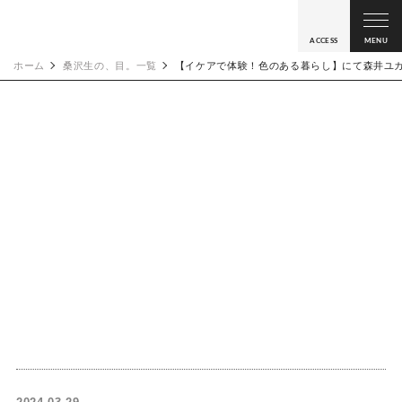
ACCESS
MENU
ホーム
桑沢生の、目。一覧
【イケアで体験！色のある暮らし】にて森井ユ