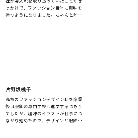
社が婦人靴を取り扱っていたことがき
っかけで、ファッション自体に興味を
持つようになりました。ちゃんと勉強
したいと思い、夜通えるデザイン学校
か通信教育を探していたところ、日本
語学校の先輩が桑沢の卒業生で、いろ
いろ話を聞いて〈桑沢〉を選びまし
た。
片野坂桃子
高校のファッションデザイン科を卒業
後は服飾の専門学校へ進学するつもり
でしたが、趣味のイラストが仕事につ
ながり始めたので、デザインと服飾の
両方を学べる〈桑沢〉への入学を決め
ました。夜間附帯教育と専攻デザイン