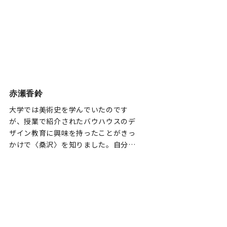
科を組み合わせましたが、附帯教育で
は身の周りにあるデザインを通して無
意識に自分が感じていたことを、先生
が明確な言葉で解説されることに驚き
を覚えました。
赤瀬香鈴
大学では美術史を学んでいたのです
が、授業で紹介されたバウハウスのデ
ザイン教育に興味を持ったことがきっ
かけで〈桑沢〉を知りました。自分が
本当にやりたかったクリエイティブな
仕事を目指す…