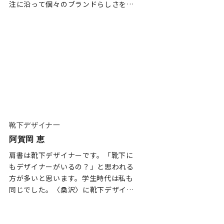
注に沿って個々のブランドらしさを取
り入れ、新しいスタイルを生み出…
靴下デザイナ一
阿賀岡 恵
肩書は靴下デザイナーです。「靴下に
もデザイナーがいるの？」と思われる
方が多いと思います。学生時代は私も
同じでした。〈桑沢〉に靴下デザイン
の授業はありませんでしたし、自分が
想像していた…