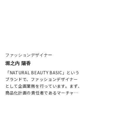
ファッションデザイナー
堀之内 陽香
「NATURAL BEAUTY BASIC」という
ブランドで、ファッションデザイナー
として企画業務を行っています。まず、
商品化計画の責任者であるマーチャン
ダイザーから提案される商品の打ち出
し計画をもとに、お客様から求められ
ている商品をリサーチし、デザイン画
を描き、それに合わせた生地を探すな
ど、商品化するまでの工程を手掛けて