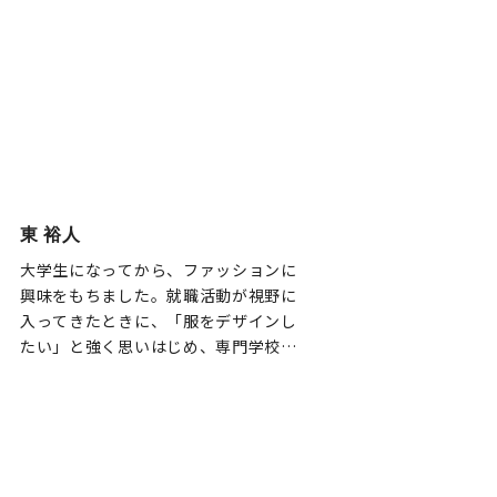
なり…
東 裕人
大学生になってから、ファッションに
興味をもちました。就職活動が視野に
入ってきたときに、「服をデザインし
たい」と強く思いはじめ、専門学校を
調べました。〈桑沢〉を選んだ理由
は、デザ…